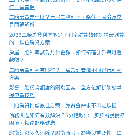
作一篇掌握
二胎房貸是什麼？房屋二胎利率、條件、風險及常
見問題解析
2026二胎房貸利率多少？利率試算教你選擇最划算
的二順位房貸方案
房屋二胎利率試算月付金額：如何精確計算每月還
款額？
二胎房貸利率有哪些？一篇帶你看懂不同銀行利率
方案
影響二胎房貸額度的關鍵因素：全方位解析助您掌
握申貸技巧
二胎房貸推薦最佳方案：讓資金需求不再是煩惱
債務問題如何有效解決？5分鐘教你一步步擺脫債務
困境，恢復財務健康
聯徵紀錄多久消除？聯徵時限、影響與重要性一篇