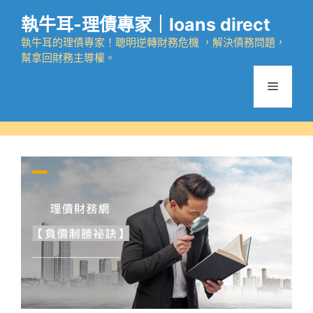
跳
執牛耳-理債專家｜loans direct
至
主
執牛耳的理債專家！聰明逆轉財務危機 ，解決債務問題，
幫拿回財務主導權。
要
內
選
容
單