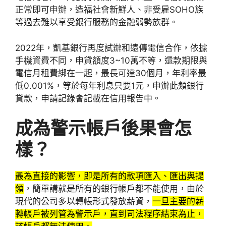
正常即可申辦，造福社會新鮮人、非受雇SOHO族
等過去難以享受銀行服務的金融弱勢族群。
2022年，凱基銀行再度試辦和遠傳電信合作，依據
手機資費不同，申貸額度3~10萬不等，還款期限與
電信月租費綁在一起，最長可達30個月，年利率最
低0.001%，等於每年利息只要1元，申辦此類銀行
貸款，申請記錄會記載在信用報告中。
成為警示帳戶後果會怎
樣？
最為直接的影響，即是所有的款項匯入、匯出與提
領
，簡單講就是所有的銀行帳戶都不能使用，由於
現代的公司多以轉帳形式發放薪資，
一旦主要的薪
轉帳戶被列管為警示戶，直到司法程序結束為止，