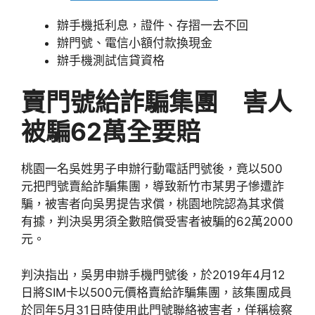
辦手機抵利息，證件、存摺一去不回
辦門號、電信小額付款換現金
辦手機測試信貸資格
賣門號給詐騙集團 害人
被騙62萬全要賠
桃園一名吳姓男子申辦行動電話門號後，竟以500
元把門號賣給詐騙集團，導致新竹市某男子慘遭詐
騙，被害者向吳男提告求償，桃園地院認為其求償
有據，判決吳男須全數賠償受害者被騙的62萬2000
元。
判決指出，吳男申辦手機門號後，於2019年4月12
日將SIM卡以500元價格賣給詐騙集團，該集團成員
於同年5月31日時使用此門號聯絡被害者，佯稱檢察