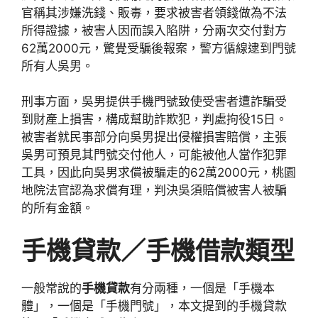
官稱其涉嫌洗錢、販毒，要求被害者領錢做為不法
所得證據，被害人因而誤入陷阱，分兩次交付對方
62萬2000元，驚覺受騙後報案，警方循線逮到門號
所有人吳男。
刑事方面，吳男提供手機門號致使受害者遭詐騙受
到財產上損害，構成幫助詐欺犯，判處拘役15日。
被害者就民事部分向吳男提出侵權損害賠償，主張
吳男可預見其門號交付他人，可能被他人當作犯罪
工具，因此向吳男求償被騙走的62萬2000元，桃園
地院法官認為求償有理，判決吳須賠償被害人被騙
的所有金額。
手機貸款／手機借款類型
一般常說的
手機貸款
有分兩種，一個是「手機本
體」，一個是「手機門號」，本文提到的手機貸款