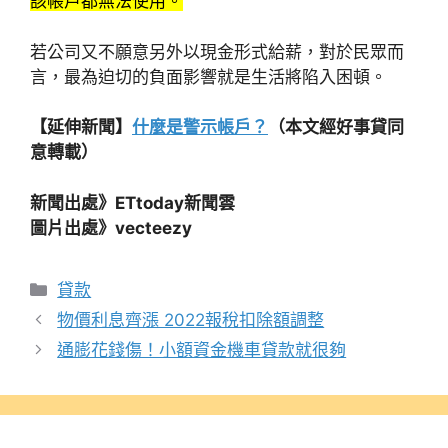
該帳戶都無法使用。
若公司又不願意另外以現金形式給薪，對於民眾而
言，最為迫切的負面影響就是生活將陷入困頓。
【延伸新聞】
什麼是警示帳戶？
（本文經好事貸同
意轉載）
新聞出處》ETtoday新聞雲
圖片出處》vecteezy
分
貸款
類
物價利息齊漲 2022報稅扣除額調整
通膨花錢傷！小額資金機車貸款就很夠