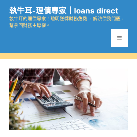
跳
執牛耳-理債專家｜loans direct
至
主
執牛耳的理債專家！聰明逆轉財務危機 ，解決債務問題，
幫拿回財務主導權。
要
內
選
容
單