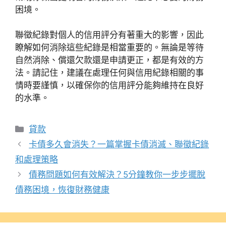
困境。
聯徵紀錄對個人的信用評分有著重大的影響，因此
瞭解如何消除這些紀錄是相當重要的。無論是等待
自然消除、償還欠款還是申請更正，都是有效的方
法。請記住，建議在處理任何與信用紀錄相關的事
情時要謹慎，以確保你的信用評分能夠維持在良好
的水準。
分
貸款
類
卡債多久會消失？一篇掌握卡債消滅、聯徵紀錄
和處理策略
債務問題如何有效解決？5分鐘教你一步步擺脫
債務困境，恢復財務健康