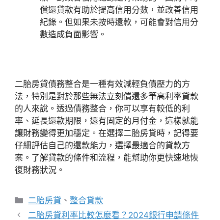
償還貸款有助於提高信用分數，並改善信用
紀錄。但如果未按時還款，可能會對信用分
數造成負面影響。
二胎房貸債務整合是一種有效減輕負債壓力的方
法，特別是對於那些無法立刻償還多筆高利率貸款
的人來說。透過債務整合，你可以享有較低的利
率、延長還款期限，還有固定的月付金，這樣就能
讓財務變得更加穩定。在選擇二胎房貸時，記得要
仔細評估自己的還款能力，選擇最適合的貸款方
案。了解貸款的條件和流程，能幫助你更快速地恢
復財務狀況。
分
二胎房貸
、
整合貸款
類
二胎房貸利率比較怎麼看？2024銀行申請條件