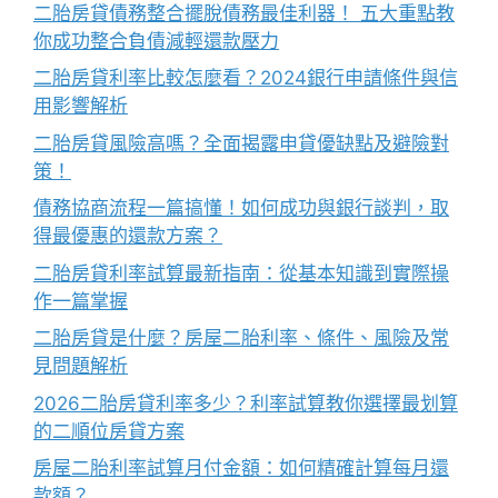
二胎房貸債務整合擺脫債務最佳利器！ 五大重點教
你成功整合負債減輕還款壓力
二胎房貸利率比較怎麼看？2024銀行申請條件與信
用影響解析
二胎房貸風險高嗎？全面揭露申貸優缺點及避險對
策！
債務協商流程一篇搞懂！如何成功與銀行談判，取
得最優惠的還款方案？
二胎房貸利率試算最新指南：從基本知識到實際操
作一篇掌握
二胎房貸是什麼？房屋二胎利率、條件、風險及常
見問題解析
2026二胎房貸利率多少？利率試算教你選擇最划算
的二順位房貸方案
房屋二胎利率試算月付金額：如何精確計算每月還
款額？