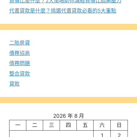
負債比是什麼？2大策略助你減輕負債比過高壓力
代書貸款是什麼？挑選代書貸款必看的5大重點
二胎房貸
債務協商
債務問題
整合貸款
貸款
2026 年 8 月
一
二
三
四
五
六
日
1
2