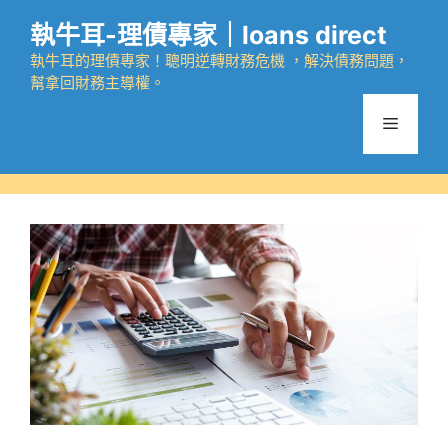
跳
執牛耳-理債專家｜loans direct
至
主
執牛耳的理債專家！聰明逆轉財務危機 ，解決債務問題，
幫拿回財務主導權。
要
內
選
容
單