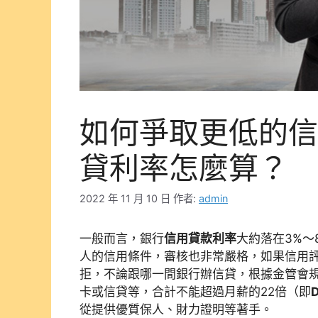
如何爭取更低的信
貸利率怎麼算？
2022 年 11 月 10 日
作者:
admin
一般而言，銀行
信用貸款利率
大約落在3%～
人的信用條件，審核也非常嚴格，如果信用評
拒，不論跟哪一間銀行辦信貸，根據金管會
卡或信貸等，合計不能超過月薪的22倍（即
從提供優質保人、財力證明等著手。