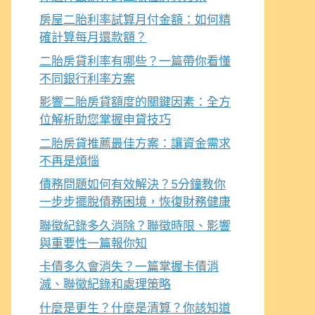
房屋二胎利率試算月付金額：如何精
確計算每月還款額？
二胎房貸利率有哪些？一篇帶你看懂
不同銀行利率方案
影響二胎房貸額度的關鍵因素：全方
位解析助您掌握申貸技巧
二胎房貸推薦最佳方案：讓資金需求
不再是煩惱
債務問題如何有效解決？5分鐘教你
一步步擺脫債務困境，恢復財務健康
聯徵紀錄多久消除？聯徵時限、影響
與重要性一篇報你知
卡債多久會消失？一篇掌握卡債消
滅、聯徵紀錄和處理策略
什麼是更生？什麼是清算？你該知道