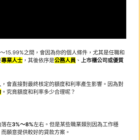
8%～15.99%之間，會因為你的個人條件，尤其是任職和
是
專業人士
，其後依序是
公務人員
、
上市櫃公司或優質
入，會直接對最終核定的額度和利率產生影響。因為對
力
。究竟額度和利率多少合理呢？
？
約落在
3%～8%
左右。但是某些職業類別因為工作穩
，而願意提供較好的貸款方案。