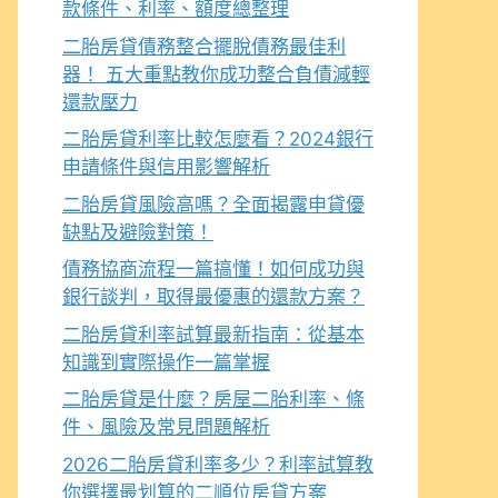
款條件、利率、額度總整理
二胎房貸債務整合擺脫債務最佳利
器！ 五大重點教你成功整合負債減輕
還款壓力
二胎房貸利率比較怎麼看？2024銀行
申請條件與信用影響解析
二胎房貸風險高嗎？全面揭露申貸優
缺點及避險對策！
債務協商流程一篇搞懂！如何成功與
銀行談判，取得最優惠的還款方案？
二胎房貸利率試算最新指南：從基本
知識到實際操作一篇掌握
二胎房貸是什麼？房屋二胎利率、條
件、風險及常見問題解析
2026二胎房貸利率多少？利率試算教
你選擇最划算的二順位房貸方案