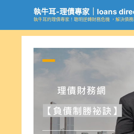
跳
執牛耳-理債專家｜loans dire
至
主
執牛耳的理債專家！聰明逆轉財務危機 ，解決債
要
內
容