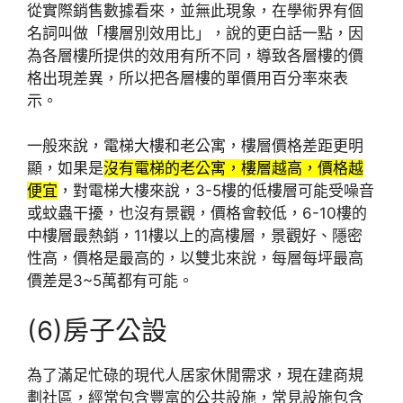
從實際銷售數據看來，並無此現象，在學術界有個
名詞叫做「樓層別效用比」，說的更白話一點，因
為各層樓所提供的效用有所不同，導致各層樓的價
格出現差異，所以把各層樓的單價用百分率來表
示。
一般來說，電梯大樓和老公寓，樓層價格差距更明
顯，如果是
沒有電梯的老公寓，樓層越高，價格越
便宜
，對電梯大樓來說，3-5樓的低樓層可能受噪音
或蚊蟲干擾，也沒有景觀，價格會較低，6-10樓的
中樓層最熱銷，11樓以上的高樓層，景觀好、隱密
性高，價格是最高的，以雙北來說，每層每坪最高
價差是3~5萬都有可能。
(6)房子公設
為了滿足忙碌的現代人居家休閒需求，現在建商規
劃社區，經常包含豐富的公共設施，常見設施包含