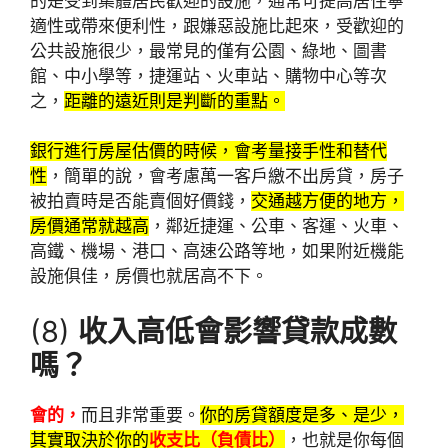
的是受到集體居民歡迎的設施，通常可提高居住寧
適性或帶來便利性，跟嫌惡設施比起來，受歡迎的
公共設施很少，最常見的僅有公園、綠地、圖書
館、中小學等，捷運站、火車站、購物中心等次
之，
距離的遠近則是判斷的重點。
銀行進行房屋估價的時候，會考量接手性和替代
性
，簡單的說，會考慮萬一客戶繳不出房貸，房子
被拍賣時是否能賣個好價錢，
交通越方便的地方，
房價通常就越高
，鄰近捷運、公車、客運、火車、
高鐵、機場、港口、高速公路等地，如果附近機能
設施俱佳，房價也就居高不下。
(8)
收入高低會影響貸款成數
嗎？
會的，
而且非常重要。
你的房貸額度是多、是少，
其實取決於你的
收支比（負債比）
，也就是你每個