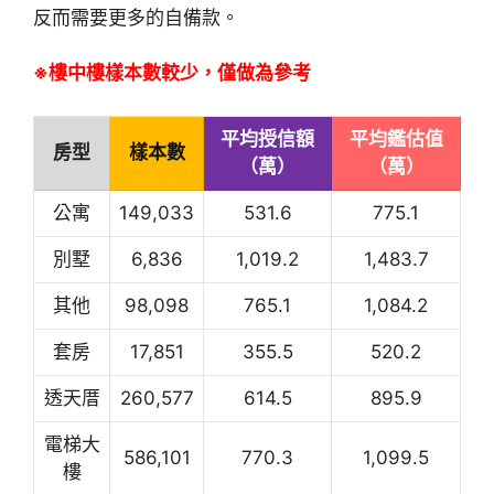
反而需要更多的自備款。
※樓中樓樣本數較少，僅做為參考
平均授信額
平均鑑估值
房型
樣本數
（萬）
（萬）
公寓
149,033
531.6
775.1
別墅
6,836
1,019.2
1,483.7
其他
98,098
765.1
1,084.2
套房
17,851
355.5
520.2
透天厝
260,577
614.5
895.9
電梯大
586,101
770.3
1,099.5
樓