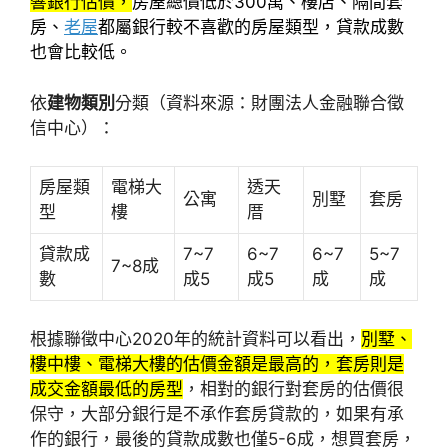
響銀行估價，
房屋總價低於300萬、樓店、隔間套
房、
老屋
都屬銀行較不喜歡的房屋類型，貸款成數
也會比較低。
依
建物類別
分類（資料來源：財團法人金融聯合徵
信中心）：
房屋類
電梯大
透天
公寓
別墅
套房
型
樓
厝
貸款成
7~7
6~7
6~7
5~7
7~8成
數
成5
成5
成
成
根據聯徵中心2020年的統計資料可以看出，
別墅、
樓中樓、電梯大樓的估價金額是最高的，套房則是
成交金額最低的房型
，相對的銀行對套房的估價很
保守，大部分銀行是不承作套房貸款的，如果有承
作的銀行，最後的貸款成數也僅5-6成，想買套房，