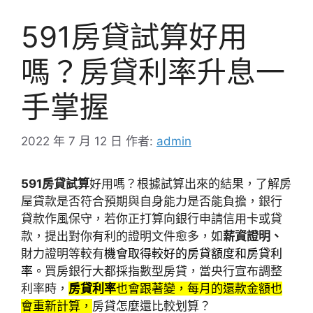
591房貸試算好用
嗎？房貸利率升息一
手掌握
2022 年 7 月 12 日
作者:
admin
591房貸試算
好用嗎？根據試算出來的結果，了解房
屋貸款是否符合預期與自身能力是否能負擔，銀行
貸款作風保守，若你正打算向銀行申請信用卡或貸
款，提出對你有利的證明文件愈多，如
薪資證明、
財力證明等較有
機會取得較好的房貸額度和房貸利
率。
買房銀行大都採指數型房貸，當央行宣布調整
利率時，
房貸利率
也會跟著變，每月的還款金額也
會重新計算，
房貸怎麼還比較划算？