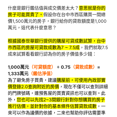
什麼是銀行鑑估值與成交價差太大？
意思就是你的
房子可能買貴了。
假設你在台中市西區購買一間總
價1,500萬元的房子，銀行給你的貸款額度是1,000
萬元，這代表什麼意思？
根據國泰世華銀行提供的購屋可貸成數試算，台中
市西區的房屋可貸款成數為7 ~ 7.5成
，我們就取7.5
成來試算看看銀行認為你的房子價值多少錢：
1,000萬元
（可貸額度）
÷ 0.75
（貸款成數）
=
1,333萬元
（鑑估淨值）
為了避免房子買貴，建議
購屋前，可使用內政部實
價登錄2.0查詢附近的房價
，現在不僅可以查到詳細
的門牌號碼，連預售屋的買賣資訊也可以查到。此
外，
您也可以先找2~3間銀行針對你想購買的房子
進行估價，並針對你的基本條件估算貸款成數
，一
來可以作為議價的依據，二來也幫助你評估需要準