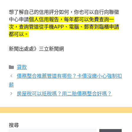
想了解自己的信用評分如何，你也可以自行向聯徵
中心申請
個人信用報告，每年都可以免費查詢一
次，查詢管道從手機APP、電腦、郵寄到臨櫃申請
都可以。
新聞出處處》三立新聞網
分
貸款
類
債務整合推薦管道有哪些？卡債沒繳小心強制扣
薪
房屋稅可以抵稅嗎？用二胎債務整合好嗎？
搜尋