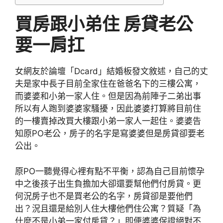
買房跟小弟住 房貸老公
要一肩扛
女網友於論壇「Dcard」結婚板發文敘述，自己的丈
夫是家中長子目前全家住在爸爸名下的三樓公寓，
而婆婆和小弟一家人住。但是因為前陣子二弟出事
所以有人跑到婆婆家騷擾，因此婆婆打算將目前住
的一樓賣掉改買大樓跟小弟一家人一起住。婆婆告
知原PO老公，房子的名字是寫婆婆但是房貸卻要老
公出。
原PO一聽覺得心裡有點不平衡，認為自己目前懷孕
中之後孩子出生負擔加大卻還要幫他們付房貸。更
何況房子也不是買老公的名字，房貸卻是要他們
出？況且還是給別人住大樓他們住公寓？質疑「為
什麼不是小弟一家付房貸？」即便婆婆保證絕對不