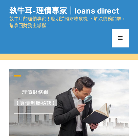
跳
執牛耳-理債專家｜loans direct
至
主
執牛耳的理債專家！聰明逆轉財務危機 ，解決債務問題，
幫拿回財務主導權。
要
內
選
容
單