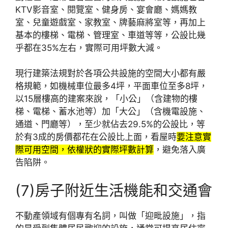
KTV影音室、閱覽室、健身房、宴會廳、媽媽教
室、兒童遊戲室、家教室、牌藝麻將室等，再加上
基本的樓梯、電梯、管理室、車道等等，公設比幾
乎都在35%左右，實際可用坪數大減。
現行建築法規對於各項公共設施的空間大小都有嚴
格規範，如機械車位最多4坪，平面車位至多8坪，
以15層樓高的建案來說，「小公」（含建物的樓
梯、電梯、蓄水池等）加「大公」（含機電設施、
通道、門廳等），至少就佔去29.5%的公設比，等
於有3成的房價都花在公設比上面，看屋時
要注意實
際可用空間，依權狀的實際坪數計算
，避免落入廣
告陷阱。
(7)房子附近生活機能和交通會
不動產領域有個專有名詞，叫做「迎毗設施」，指