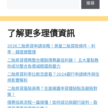
搜尋
了解更多理債資訊
2026二胎房貸申請攻略！房屋二胎貸款條件、利
率、額度總整理
二胎房貸債務整合擺脫債務最佳利器！ 五大重點教
你成功整合負債減輕還款壓力
二胎房貸利率比較怎麼看？2024銀行申請條件與信
用影響解析
二胎房貸風險高嗎？全面揭露申貸優缺點及避險對
策！
債務協商流程一篇搞懂！如何成功與銀行談判，取