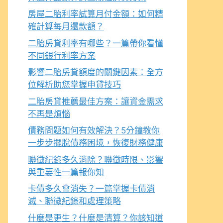
房屋二胎利率試算月付金額：如何精
確計算每月還款額？
二胎房貸利率有哪些？一篇帶你看懂
不同銀行利率方案
影響二胎房貸額度的關鍵因素：全方
位解析助您掌握申貸技巧
二胎房貸推薦最佳方案：讓資金需求
不再是煩惱
債務問題如何有效解決？5分鐘教你
一步步擺脫債務困境，恢復財務健康
聯徵紀錄多久消除？聯徵時限、影響
與重要性一篇報你知
卡債多久會消失？一篇掌握卡債消
滅、聯徵紀錄和處理策略
什麼是更生？什麼是清算？你該知道