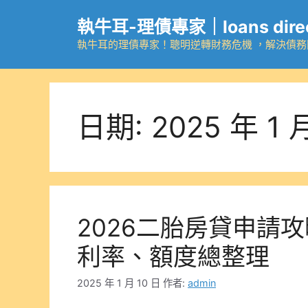
跳
執牛耳-理債專家｜loans dire
至
主
執牛耳的理債專家！聰明逆轉財務危機 ，解決債
要
內
容
日期:
2025 年 1 
2026二胎房貸申請
利率、額度總整理
2025 年 1 月 10 日
作者:
admin