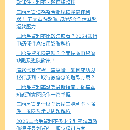
款條件、利率、額度總整理
二胎房貸債務整合擺脫債務最佳利
器！ 五大重點教你成功整合負債減輕
還款壓力
二胎房貸利率比較怎麼看？2024銀行
申請條件與信用影響解析
二胎房貸風險高嗎？全面揭露申貸優
缺點及避險對策！
債務協商流程一篇搞懂！如何成功與
銀行談判，取得最優惠的還款方案？
二胎房貸利率試算最新指南：從基本
知識到實際操作一篇掌握
二胎房貸是什麼？房屋二胎利率、條
件、風險及常見問題解析
2026二胎房貸利率多少？利率試算教
你選擇最划算的二順位房貸方案