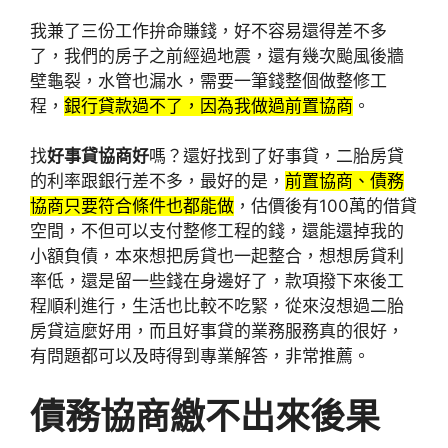
我兼了三份工作拚命賺錢，好不容易還得差不多
了，我們的房子之前經過地震，還有幾次颱風後牆
壁龜裂，水管也漏水，需要一筆錢整個做整修工
程，
銀行貸款過不了，因為我做過前置協商
。
找
好事貸協商好
嗎？還好找到了好事貸，二胎房貸
的利率跟銀行差不多，最好的是，
前置協商、債務
協商只要符合條件也都能做
，估價後有100萬的借貸
空間，不但可以支付整修工程的錢，還能還掉我的
小額負債，本來想把房貸也一起整合，想想房貸利
率低，還是留一些錢在身邊好了，款項撥下來後工
程順利進行，生活也比較不吃緊，從來沒想過二胎
房貸這麼好用，而且好事貸的業務服務真的很好，
有問題都可以及時得到專業解答，非常推薦。
債務協商繳不出來後果