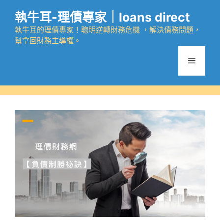
跳
執牛耳-理債專家｜loans direct
至
主
執牛耳的理債專家！聰明逆轉財務危機 ，解決債務問題，
幫拿回財務主導權。
要
內
選
容
單