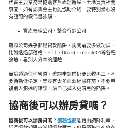
代書主要業務是協助客戶處理房屋、土地買賣相關
事宜，如有認識金主也能協助介紹，要特別當心沒
有證照的假代書詐騙。
資產管理公司、整合行銷公司
這類公司幾乎都是貸款陷阱，詢問前要多做功課，
比如透過部落格、PTT、Dcard、mobile01等各種
論壇，看別人分享的經驗。
無論透過任何管道，確認申請前仍要比較再三，不
要衝動做決定，畢竟有太多血淚經驗在前，不要重
複別人犯過的錯誤，讓自己掉入更暗黑的陷阱。
協商後可以辦房貸嗎？
協商後可以辦房貸嗎
？
債務協商
能藉由調降利率、
延長還款期限來減輕還款壓力，但是債務協商會在