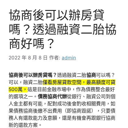
協商後可以辦房貸
嗎？透過融資二胎協
商好嗎？
2022 年 8 月 8 日
作者:
admin
協商後可以辦房貸嗎？
透過
融資二胎
協商
可以嗎？
可以，
融資二胎
僅看房屋貸款空間，最高額度可貸
500萬，
這是目前金融市場中，作為債務整合最好
的選項之一。
債務協商代辦
從銀行、融資公司到個
人金主都有可能，配對成功後會酌收相關費用，如
果債務協商後繳不出費用（即協商毀諾），只要債
務人有還款能力及意願，還是有機會再跟銀行協商
新的還款方案。