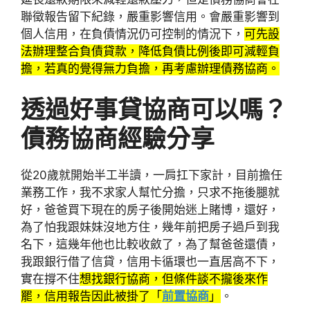
聯徵報告留下紀錄，嚴重影響信用。會嚴重影響到
個人信用，在負債情況仍可控制的情況下，
可先設
法辦理整合負債貸款，降低負債比例後即可減輕負
擔，若真的覺得無力負擔，再考慮辦理債務協商。
透過好事貸協商可以嗎？
債務協商經驗分享
從20歲就開始半工半讀，一肩扛下家計，目前擔任
業務工作，我不求家人幫忙分擔，只求不拖後腿就
好，爸爸買下現在的房子後開始迷上賭博，還好，
為了怕我跟妹妹沒地方住，幾年前把房子過戶到我
名下，這幾年他也比較收斂了，為了幫爸爸還債，
我跟銀行借了信貸，信用卡循環也一直居高不下，
實在撐不住
想找銀行協商，但條件談不攏後來作
罷，信用報告因此被掛了「
前置協商
」
。