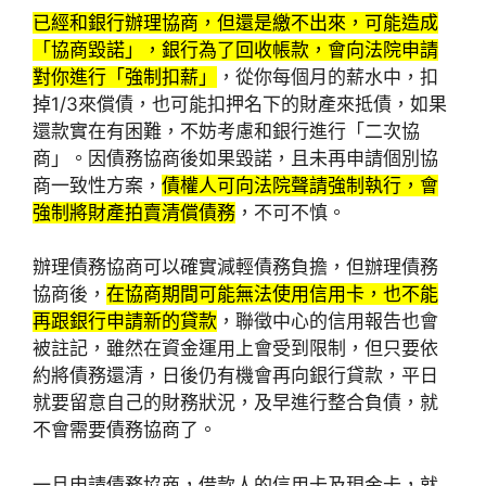
已經和銀行辦理協商，但還是繳不出來，可能造成
「協商毀諾」，銀行為了回收帳款，會向法院申請
對你進行「強制扣薪」
，從你每個月的薪水中，扣
掉1/3來償債，也可能扣押名下的財產來抵債，如果
還款實在有困難，不妨考慮和銀行進行「二次協
商」。因債務協商後如果毀諾，且未再申請個別協
商一致性方案，
債權人可向法院聲請強制執行，會
強制將財產拍賣清償債務
，不可不慎。
辦理債務協商可以確實減輕債務負擔，但辦理債務
協商後，
在協商期間可能無法使用信用卡，也不能
再跟銀行申請新的貸款
，聯徵中心的信用報告也會
被註記，雖然在資金運用上會受到限制，但只要依
約將債務還清，日後仍有機會再向銀行貸款，平日
就要留意自己的財務狀況，及早進行整合負債，就
不會需要債務協商了。
一旦申請債務協商，借款人的信用卡及現金卡，就