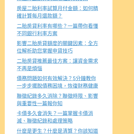
房屋二胎利率試算月付金額：如何精
確計算每月還款額？
二胎房貸利率有哪些？一篇帶你看懂
不同銀行利率方案
影響二胎房貸額度的關鍵因素：全方
位解析助您掌握申貸技巧
二胎房貸推薦最佳方案：讓資金需求
不再是煩惱
債務問題如何有效解決？5分鐘教你
一步步擺脫債務困境，恢復財務健康
聯徵紀錄多久消除？聯徵時限、影響
與重要性一篇報你知
卡債多久會消失？一篇掌握卡債消
滅、聯徵紀錄和處理策略
什麼是更生？什麼是清算？你該知道