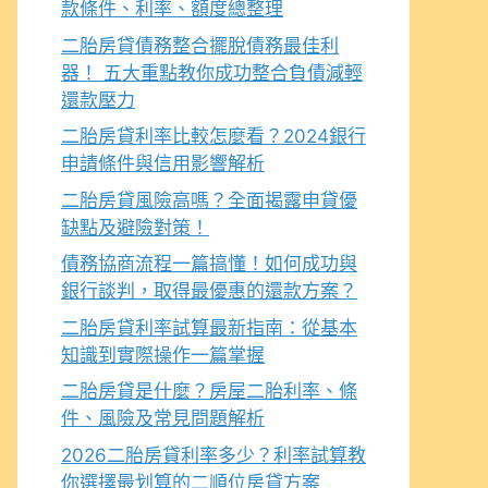
款條件、利率、額度總整理
二胎房貸債務整合擺脫債務最佳利
器！ 五大重點教你成功整合負債減輕
還款壓力
二胎房貸利率比較怎麼看？2024銀行
申請條件與信用影響解析
二胎房貸風險高嗎？全面揭露申貸優
缺點及避險對策！
債務協商流程一篇搞懂！如何成功與
銀行談判，取得最優惠的還款方案？
二胎房貸利率試算最新指南：從基本
知識到實際操作一篇掌握
二胎房貸是什麼？房屋二胎利率、條
件、風險及常見問題解析
2026二胎房貸利率多少？利率試算教
你選擇最划算的二順位房貸方案