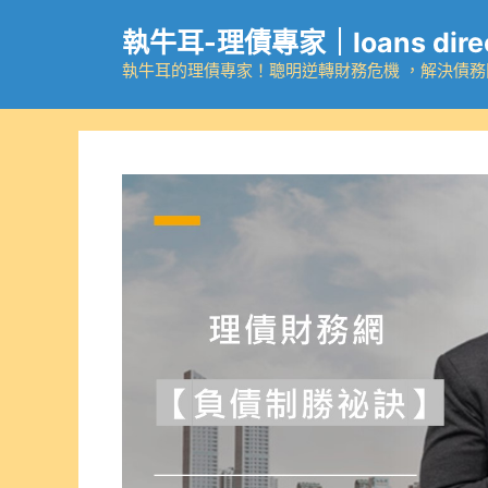
跳
執牛耳-理債專家｜loans dire
至
主
執牛耳的理債專家！聰明逆轉財務危機 ，解決債
要
內
容