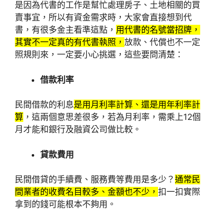
是因為代書的工作是幫忙處理房子、土地相關的買
賣事宜，所以有資金需求時，大家會直接想到代
書，有很多金主看準這點，
用代書的名號當招牌，
其實不一定真的有代書執照，
放款、代償也不一定
照規則來，一定要小心挑選，這些要問清楚：
借款利率
民間借款的利息
是用月利率計算、還是用年利率計
算
，這兩個意思差很多，若為月利率，需乘上12個
月才能和銀行及融資公司做比較。
貸款費用
民間借貸的手續費、服務費等費用是多少？
通常民
間業者的收費名目較多、金額也不少，
扣一扣實際
拿到的錢可能根本不夠用。