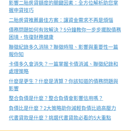
影響二胎房貸額度的關鍵因素：全方位解析助您掌
握申貸技巧
二胎房貸推薦最佳方案：讓資金需求不再是煩惱
債務問題如何有效解決？5分鐘教你一步步擺脫債務
困境，恢復財務健康
聯徵紀錄多久消除？聯徵時限、影響與重要性一篇
報你知
卡債多久會消失？一篇掌握卡債消滅、聯徵紀錄和
處理策略
什麼是更生？什麼是清算？你該知道的債務問題與
影響
整合負債是什麼？整合負債會影響信用嗎？
負債比是什麼？2大策略助你減輕負債比過高壓力
代書貸款是什麼？挑選代書貸款必看的5大重點