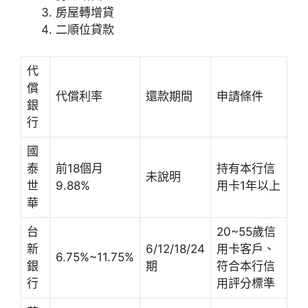
房屋轉增貸
二順位貸款
代
償
代償利率
還款期間
申請條件
銀
行
國
泰
前18個月
持有本行信
未說明
世
9.88%
用卡1年以上
華
台
20~55歲信
新
6/12/18/24
用卡客戶、
6.75%~11.75%
銀
期
符合本行信
行
用評分標準