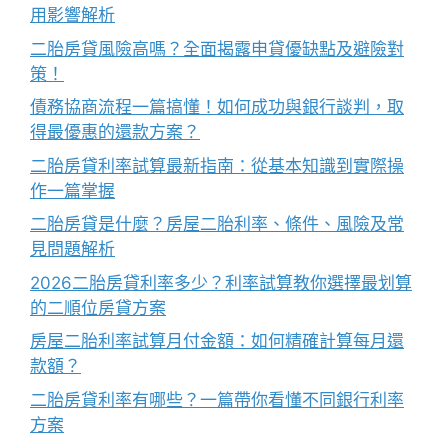
用影響解析
二胎房貸風險高嗎？全面揭露申貸優缺點及避險對
策！
債務協商流程一篇搞懂！如何成功與銀行談判，取
得最優惠的還款方案？
二胎房貸利率試算最新指南：從基本知識到實際操
作一篇掌握
二胎房貸是什麼？房屋二胎利率、條件、風險及常
見問題解析
2026二胎房貸利率多少？利率試算教你選擇最划算
的二順位房貸方案
房屋二胎利率試算月付金額：如何精確計算每月還
款額？
二胎房貸利率有哪些？一篇帶你看懂不同銀行利率
方案