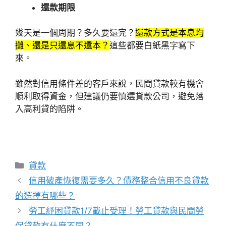
還款期限
幾天是一個周期？多久要還完？
還款方式是本息均
攤、還是只還息不還本？
這些都要白紙黑字寫下
來。
雖然對信用條件差的客戶來說，民間貸款較有機會
順利取得資金，但建議仍要慎選貸款公司，避免落
入高利貸的陷阱。
分
貸款
類
信用破產恢復需要多久？債務整合信用不良貸款
的選擇有哪些？
勞工紓困貸款1/7截止受理！勞工貸款與民間勞