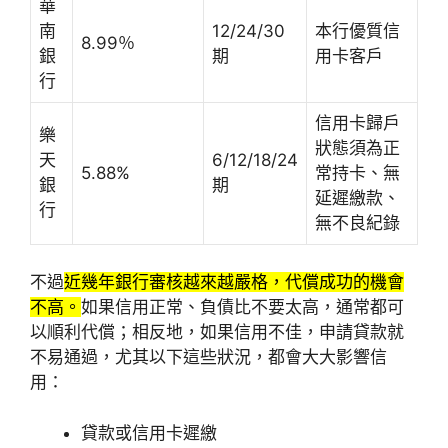
華
南
12/24/30
本行優質信
8.99％
銀
期
用卡客戶
行
信用卡歸戶
樂
狀態須為正
天
6/12/18/24
5.88%
常持卡、無
銀
期
延遲繳款、
行
無不良紀錄
不過
近幾年銀行審核越來越嚴格，代償成功的機會
不高。
如果信用正常、負債比不要太高，通常都可
以順利代償；相反地，如果信用不佳，申請貸款就
不易通過，尤其以下這些狀況，都會大大影響信
用：
貸款或信用卡遲繳