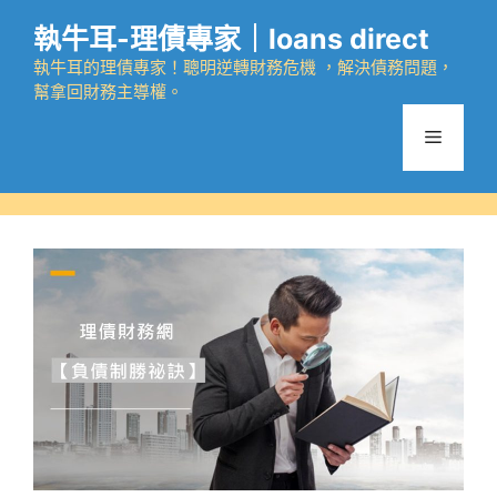
跳
執牛耳-理債專家｜loans direct
至
主
執牛耳的理債專家！聰明逆轉財務危機 ，解決債務問題，
幫拿回財務主導權。
要
內
選
容
單