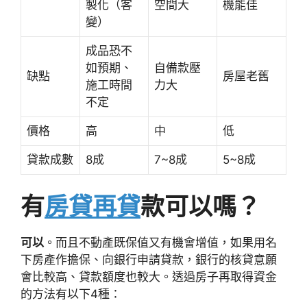
製化（客
空間大
機能佳
變）
成品恐不
如預期、
自備款壓
缺點
房屋老舊
施工時間
力大
不定
價格
高
中
低
貸款成數
8成
7~8成
5~8成
有
房貸再貸
款可以嗎？
可以
。而且不動產既保值又有機會增值，如果用名
下房產作擔保、向銀行申請貸款，銀行的核貸意願
會比較高、貸款額度也較大。透過房子再取得資金
的方法有以下4種：