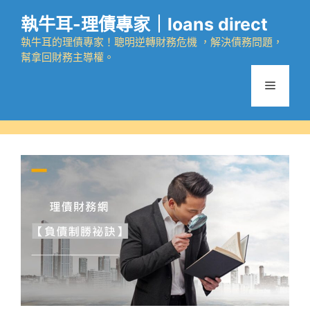
跳
執牛耳-理債專家｜loans direct
至
主
執牛耳的理債專家！聰明逆轉財務危機 ，解決債務問題，
幫拿回財務主導權。
要
內
選
容
單