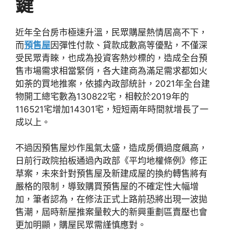
鍵
近年全台房市極速升溫，民眾購屋熱情居高不下，
而
預售屋
因彈性付款、貸款成數高等優點，不僅深
受民眾青睞，也成為投資客熱炒標的，造成全台預
售市場需求相當緊俏，各大建商為滿足需求都如火
如荼的買地推案，依據內政部統計，2021年全台建
物開工總宅數為130822宅，相較於2019年的
116521宅增加14301宅，短短兩年時間就增長了一
成以上。
不過因預售屋炒作風氣太盛，造成房價過度飆高，
日前行政院拍板通過內政部《平均地權條例》修正
草案，未來針對預售屋及新建成屋的換約轉售將有
嚴格的限制，導致購買預售屋的不確定性大幅增
加，筆者認為，在修法正式上路前恐將出現一波拋
售潮，屆時新屋推案量較大的新興重劃區賣壓也會
更加明顯，購屋民眾需謹慎應對。