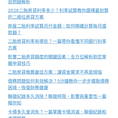
見問題解析
2026二胎房貸利率多少？利率試算教你選擇最划算
的二順位房貸方案
房屋二胎利率試算月付金額：如何精確計算每月還
款額？
二胎房貸利率有哪些？一篇帶你看懂不同銀行利率
方案
影響二胎房貸額度的關鍵因素：全方位解析助您掌
握申貸技巧
二胎房貸推薦最佳方案：讓資金需求不再是煩惱
債務問題如何有效解決？5分鐘教你一步步擺脫債務
困境，恢復財務健康
聯徵紀錄多久消除？聯徵時限、影響與重要性一篇
報你知
卡債多久會消失？一篇掌握卡債消滅、聯徵紀錄和