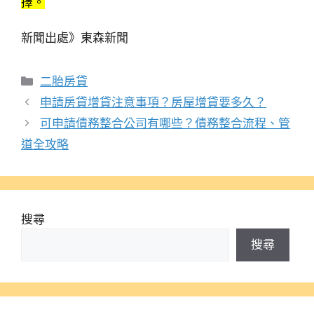
擇。
新聞出處》東森新聞
分
二胎房貸
類
申請房貸增貸注意事項？房屋增貸要多久？
可申請債務整合公司有哪些？債務整合流程、管
道全攻略
搜尋
搜尋