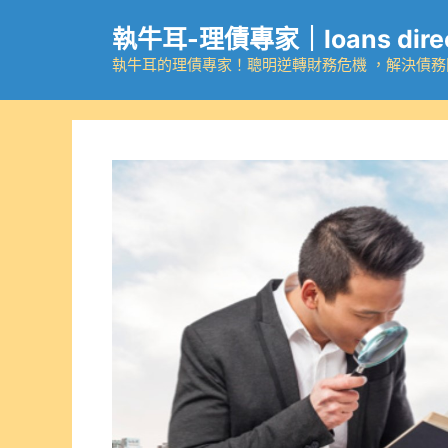
跳
執牛耳-理債專家｜loans dire
至
主
執牛耳的理債專家！聰明逆轉財務危機 ，解決債
要
內
容