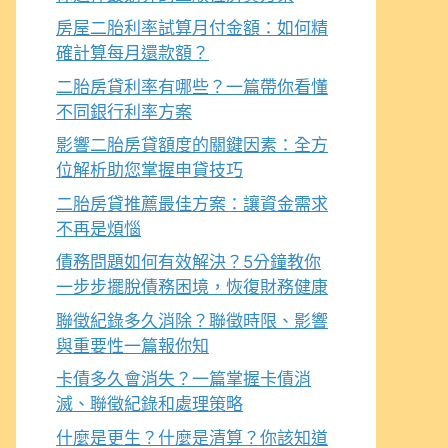
房屋二胎利率試算月付金額：如何精
確計算每月還款額？
二胎房貸利率有哪些？一篇帶你看懂
不同銀行利率方案
影響二胎房貸額度的關鍵因素：全方
位解析助您掌握申貸技巧
二胎房貸推薦最佳方案：讓資金需求
不再是煩惱
債務問題如何有效解決？5分鐘教你
一步步擺脫債務困境，恢復財務健康
聯徵紀錄多久消除？聯徵時限、影響
與重要性一篇報你知
卡債多久會消失？一篇掌握卡債消
滅、聯徵紀錄和處理策略
什麼是更生？什麼是清算？你該知道