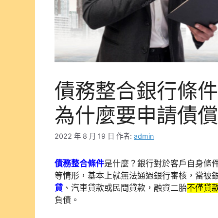
債務整合銀行條件
為什麼要申請債償
2022 年 8 月 19 日
作者:
admin
債務整合條件
是什麼？銀行對於客戶自身條
等情形，基本上就無法通過銀行審核，當被
貸
、汽車貸款或民間貸款，
融資二胎
不僅貸
負債。