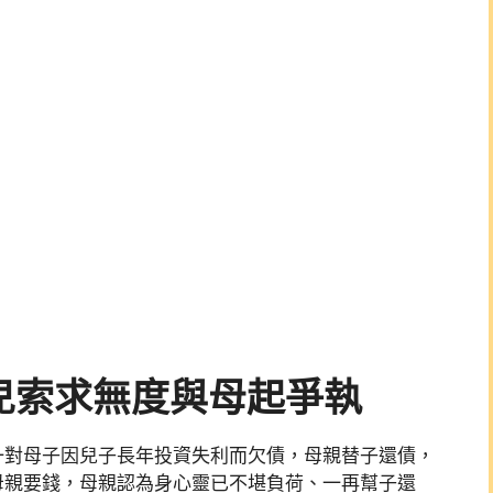
兒索求無度與母起爭執
一對母子因兒子長年投資失利而欠債，母親替子還債，
母親要錢，母親認為身心靈已不堪負荷、一再幫子還