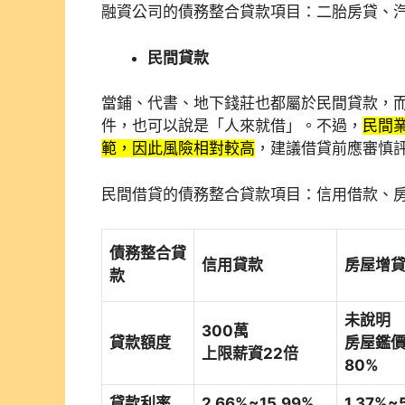
融資公司的債務整合貸款項目：二胎房貸、
民間貸款
當鋪、代書、地下錢莊也都屬於民間貸款，
件，也可以說是「人來就借」。不過，
民間
範，因此風險相對較高
，建議借貸前應審慎
民間借貸的債務整合貸款項目：信用借款、
債務整合貸
信用貸款
房屋增
款
未說明
300萬
貸款額度
房屋鑑
上限薪資22倍
80%
貸款利率
2.66%~15.99%
1.37%~