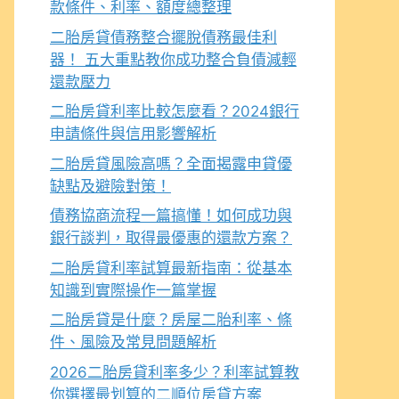
款條件、利率、額度總整理
二胎房貸債務整合擺脫債務最佳利
器！ 五大重點教你成功整合負債減輕
還款壓力
二胎房貸利率比較怎麼看？2024銀行
申請條件與信用影響解析
二胎房貸風險高嗎？全面揭露申貸優
缺點及避險對策！
債務協商流程一篇搞懂！如何成功與
銀行談判，取得最優惠的還款方案？
二胎房貸利率試算最新指南：從基本
知識到實際操作一篇掌握
二胎房貸是什麼？房屋二胎利率、條
件、風險及常見問題解析
2026二胎房貸利率多少？利率試算教
你選擇最划算的二順位房貸方案