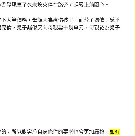
員警發現車子久未熄火停在路旁，趕緊上前關心。
欠下大筆債務，母親因為疼惜孩子，而替子還債，幾乎
還完債，兒子疑似又向母親要十幾萬元，母親認為兒子
守的，所以對客戶自身條件的要求也會更加嚴格，
如有