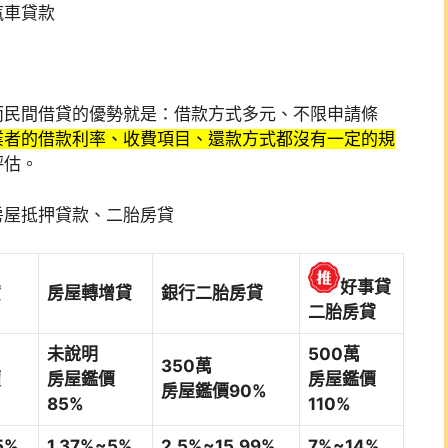
汽車貸款
而民間借貸的優勢就是：借款方式多元、不限申請條
業者的借款利率、收費項目、還款方式都沒有一定的規
評估。
房屋抵押貸款、二胎房貸
好事貸
貸
房屋轉增貸
銀行二胎房貸
二胎房貸
未說明
500萬
350萬
價
房屋鑑價
房屋鑑價
房屋鑑價90%
85%
110%
5%
1.37%~5%
2.5%~15.99%
7%~14%